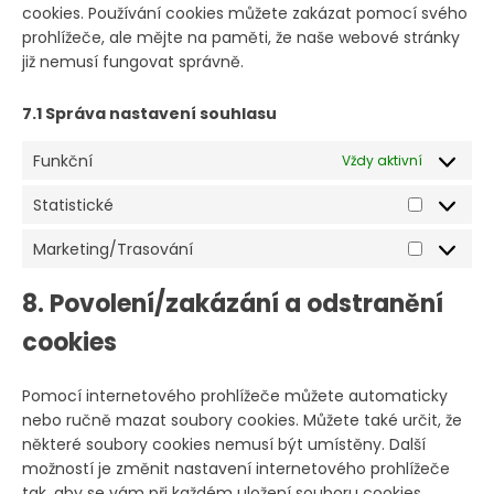
cookies. Používání cookies můžete zakázat pomocí svého
prohlížeče, ale mějte na paměti, že naše webové stránky
již nemusí fungovat správně.
7.1 Správa nastavení souhlasu
Funkční
Vždy aktivní
Statistické
Statistic
Marketing/Trasování
Marketin
8. Povolení/zakázání a odstranění
cookies
Pomocí internetového prohlížeče můžete automaticky
nebo ručně mazat soubory cookies. Můžete také určit, že
některé soubory cookies nemusí být umístěny. Další
možností je změnit nastavení internetového prohlížeče
tak, aby se vám při každém uložení souboru cookies