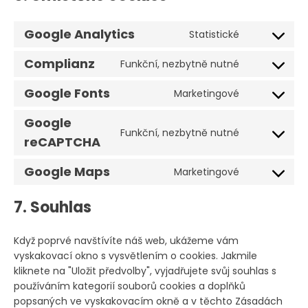
Google Analytics
Statistické
Consent
to
Complianz
Funkční, nezbytně nutné
Consent
service
to
google-
Google Fonts
Marketingové
Consent
service
analytics
to
complianz
Google
service
Funkční, nezbytně nutné
Consent
reCAPTCHA
google-
to
fonts
Google Maps
service
Marketingové
Consent
google-
to
recaptcha
7. Souhlas
service
google-
maps
Když poprvé navštívíte náš web, ukážeme vám
vyskakovací okno s vysvětlením o cookies. Jakmile
kliknete na "Uložit předvolby", vyjadřujete svůj souhlas s
používáním kategorií souborů cookies a doplňků
popsaných ve vyskakovacím okně a v těchto Zásadách